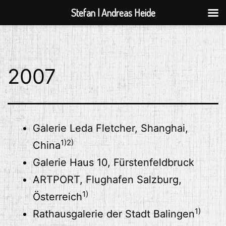
Stefan | Andreas Heide
Zum
Inhalt
springen
2007
Galerie Leda Fletcher, Shanghai,
1)2)
China
Galerie Haus 10, Fürstenfeldbruck
ARTPORT, Flughafen Salzburg,
1)
Österreich
1)
Rathausgalerie der Stadt Balingen