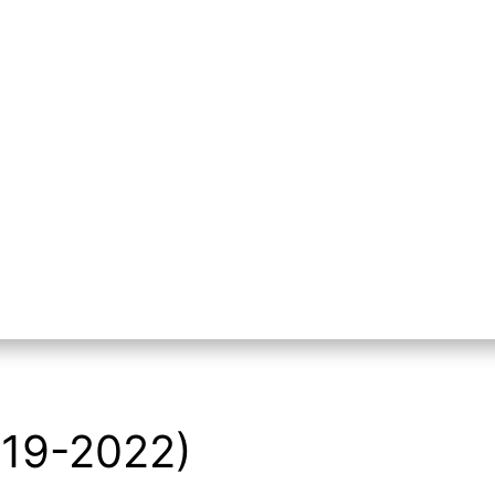
tseite
Galerien
Ausstellungen
Medien
Menü
öffnen
019-2022)