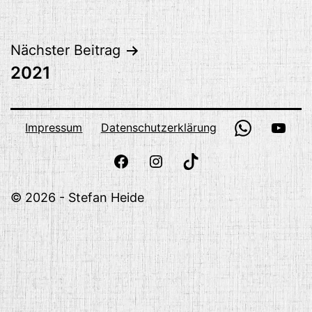
Beitragsnavigation
Nächster Beitrag
2021
WhatsApp
YouT
Impressum
Datenschutzerklärung
Facebook
Instagram
TikTok